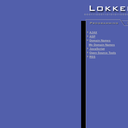
AJAX
ASP
Domain Names
My Domain Names
JavaScript
Open Source Tools
RSS