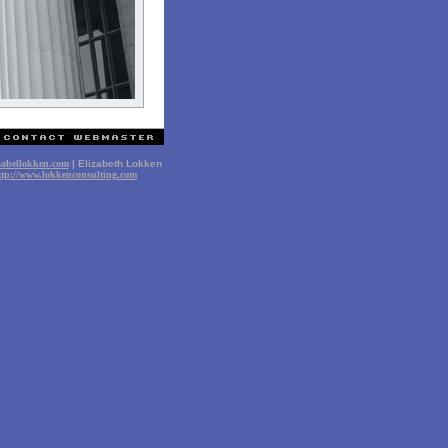
sabellokken.com
| Elizabeth Lokken
ttp://www.lokkenconsulting.com