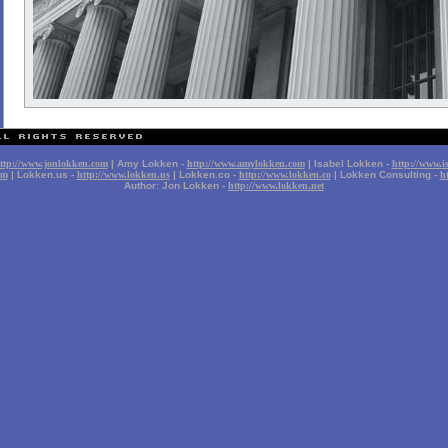
ttp://www.jonlokken.com
| Amy Lokken -
http://www.amylokken.com
| Isabel Lokken -
http://www.i
om
| Lokken.us -
http://www.lokken.us
| Lokken.co -
http://www.lokken.co
| Lokken Consulting -
h
Author: Jon Lokken -
http://www.lokken.net