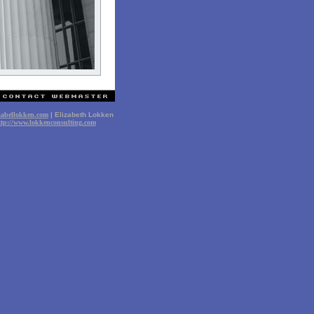
sabellokken.com
| Elizabeth Lokken
ttp://www.lokkenconsulting.com