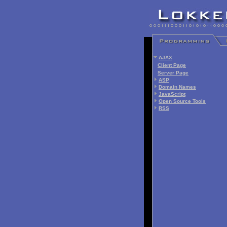
AJAX
Client Page
Server Page
ASP
Domain Names
JavaScript
Open Source Tools
RSS