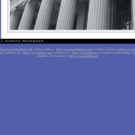
ttp://www.jonlokken.com
| Amy Lokken -
http://www.amylokken.com
| Isabel Lokken -
http://www.i
om
| Lokken.us -
http://www.lokken.us
| Lokken.co -
http://www.lokken.co
| Lokken Consulting -
h
Author: Jon Lokken -
http://www.lokken.net